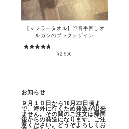
【マフラータオル】27音手回しオ
ルガンのブックデザイン
¥
2,500
5段階中
5.00
の評
価
お知らせ
９月１０日から10月23日頃ま
で、海外に行くため発送が出来
ません。その間のご注文は帰国
後からの発送になります。ご注
意ください。どうぞよろしくお