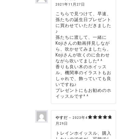
2021年11月27日
5段階中
5
の評価
こちらで見つけて、早速、
孫たちの誕生日プレゼント
に買わせていただきました
♪
孫たちに渡して、一緒に
Kojiさんの動画拝見しなが
ら、吹かせてみましたら、
Kojiさんが吹くのに合わせ
ながら吹いてました^ ^
香りも良い木のホイッス
ル、機関車のイラストもお
しゃれで、飾っていても良
いですね♪
プレゼントにもお勧めのホ
イッスルです^ ^
やすだ
–
2023年4
月29日
5段階中
5
の評価
トレインホイッスル、購入
したいのですが、可能でし