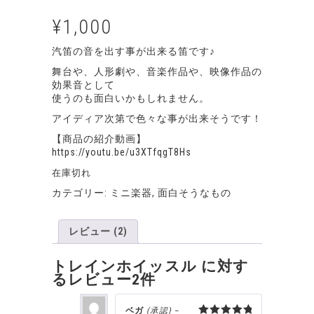
2
件の利用者
評価に基づ
¥
1,000
く5段階評
価のうち、
5.00
点
汽笛の音を出す事が出来る笛です♪
舞台や、人形劇や、音楽作品や、映像作品の
効果音として
使うのも面白いかもしれません。
アイディア次第で色々な事が出来そうです！
【商品の紹介動画】
https://youtu.be/u3XTfqgT8Hs
在庫切れ
カテゴリー:
ミニ楽器
,
面白そうなもの
レビュー (2)
トレインホイッスル
に対す
るレビュー2件
ベガ
(承認)
–